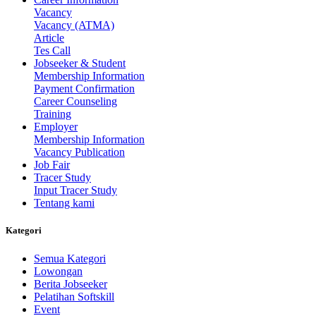
Vacancy
Vacancy (ATMA)
Article
Tes Call
Jobseeker & Student
Membership Information
Payment Confirmation
Career Counseling
Training
Employer
Membership Information
Vacancy Publication
Job Fair
Tracer Study
Input Tracer Study
Tentang kami
Kategori
Semua Kategori
Lowongan
Berita Jobseeker
Pelatihan Softskill
Event