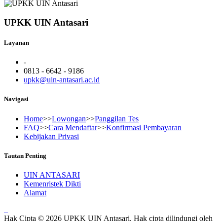
UPKK UIN Antasari
Layanan
-
0813 - 6642 - 9186
upkk@uin-antasari.ac.id
Navigasi
Home
>>
Lowongan
>>
Panggilan Tes
FAQ
>>
Cara Mendaftar
>>
Konfirmasi Pembayaran
Kebijakan Privasi
Tautan Penting
UIN ANTASARI
Kemenristek Dikti
Alamat
Hak Cipta © 2026 UPKK UIN Antasari. Hak cipta dilindungi oleh