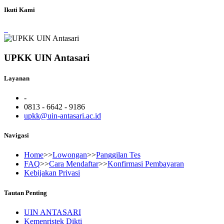
Ikuti Kami
UPKK UIN Antasari
Layanan
-
0813 - 6642 - 9186
upkk@uin-antasari.ac.id
Navigasi
Home
>>
Lowongan
>>
Panggilan Tes
FAQ
>>
Cara Mendaftar
>>
Konfirmasi Pembayaran
Kebijakan Privasi
Tautan Penting
UIN ANTASARI
Kemenristek Dikti