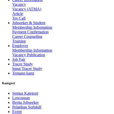
Vacancy
Vacancy (ATMA)
Article
Tes Call
Jobseeker & Student
Membership Information
Payment Confirmation
Career Counseling
Training
Employer
Membership Information
Vacancy Publication
Job Fair
Tracer Study
Input Tracer Study
Tentang kami
Kategori
Semua Kategori
Lowongan
Berita Jobseeker
Pelatihan Softskill
Event