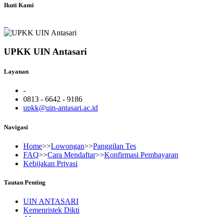
Ikuti Kami
UPKK UIN Antasari
Layanan
-
0813 - 6642 - 9186
upkk@uin-antasari.ac.id
Navigasi
Home
>>
Lowongan
>>
Panggilan Tes
FAQ
>>
Cara Mendaftar
>>
Konfirmasi Pembayaran
Kebijakan Privasi
Tautan Penting
UIN ANTASARI
Kemenristek Dikti