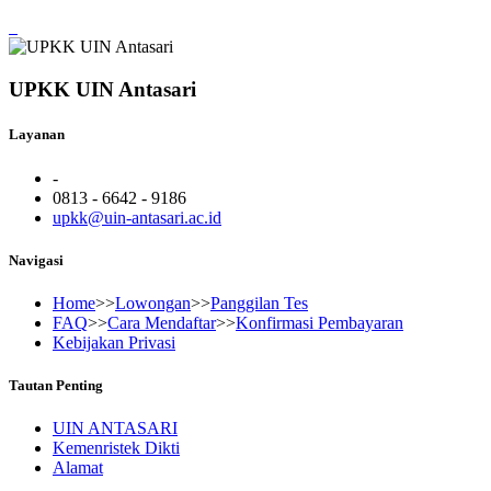
UPKK UIN Antasari
Layanan
-
0813 - 6642 - 9186
upkk@uin-antasari.ac.id
Navigasi
Home
>>
Lowongan
>>
Panggilan Tes
FAQ
>>
Cara Mendaftar
>>
Konfirmasi Pembayaran
Kebijakan Privasi
Tautan Penting
UIN ANTASARI
Kemenristek Dikti
Alamat