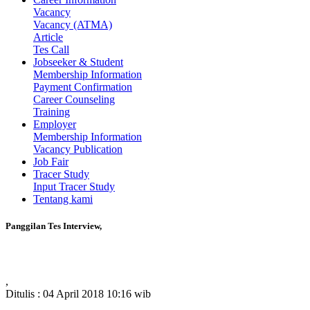
Vacancy
Vacancy (ATMA)
Article
Tes Call
Jobseeker & Student
Membership Information
Payment Confirmation
Career Counseling
Training
Employer
Membership Information
Vacancy Publication
Job Fair
Tracer Study
Input Tracer Study
Tentang kami
Panggilan Tes Interview,
,
Ditulis : 04 April 2018 10:16 wib