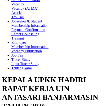
Vacancy
Vacancy (ATMA)
Article
Tes Call
Jobseeker & Student
Membership Information
Payment Confirmation
Career Counseling
Training
Employer
Membership Information
Vacancy Publication
Job Fair
Tracer Study
Input Tracer Study
Tentang kami
KEPALA UPKK HADIRI
RAPAT KERJA UIN
ANTASARI BANJARMASIN
TAHUN 2026