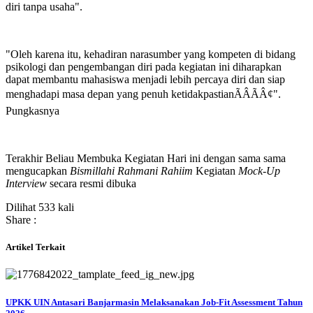
diri tanpa usaha".
"
Oleh karena itu, kehadiran narasumber yang kompeten di bidang
psikologi dan pengembangan diri pada kegiatan ini diharapkan
dapat membantu mahasiswa menjadi lebih percaya diri dan siap
menghadapi masa depan yang penuh ketidakpastian
ÃÂÃÂ¢"
.
Pungkasnya
Terakhir Beliau Membuka Kegiatan Hari ini dengan sama sama
mengucapkan
Bismillahi Rahmani Rahiim
Kegiatan
Mock-Up
Interview
secara resmi dibuka
Dilihat 533 kali
Share :
Artikel Terkait
UPKK UIN Antasari Banjarmasin Melaksanakan Job-Fit Assessment Tahun