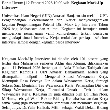
Berita Umum | 12 Februari 2026 10:00 wib
Kegiatan Mock-Up
Interview
Universitas Islam Negeri (UIN) Antasari Banjarmasin melalui
UPT.
Pengembangan Kewirausahaan dan Karier
menyelenggarakan
kegiatan
Pengembangan Potensi Diri Mock-Up Interview Tahun
2026 bagi Mahasiswa dan Alumni. K
egiatan ini bertujuan untuk
memberikan pemahaman yang komprehensif terkait
persiapan
menghadapi situasi Interview Kerja, mulai dari persiapan sebelum
interview sampai dengan kegiatan pasca Interview.
Kegiatan
Mock-Up Interview ini
di
hadiri
oleh
101 peserta
yang
terdiri dari Mahasiswa semester Akhir dan Alumni,
dilaksanakan
pada
11 Februari 2026
bertempat di
Aula Fakultas Tarbiyah dan
Keguruan Kampus 1 UIN Antasari Banjarmasin
. Materi yang
disampaikan meliputi : Mengenal Situasi Wawancara Kerja,
Memupuk Rasa Percaya Diri dalam Wawancara Kerja, Strategi
Sukses Saat Menjalani Tes Wawancara Kerja, Penampilan Diri dan
Sikap Wawancara Kerja, Formulasi Jawaban Terbaik dalam
Wawancara Kerja. Kegiatan ini juga dihadiri oleh Dr. Irfan Noor,
M.Hum., sebagai Wakil Rektor Bidang Kemahasiswaan dan Kerja
sama. yang juga menyampaikan sambutan dan membuka kegiatan.
Selanjutnya, Dr.Yulia Hafizah, MEI., sebagai Wakil Dekan Bidang