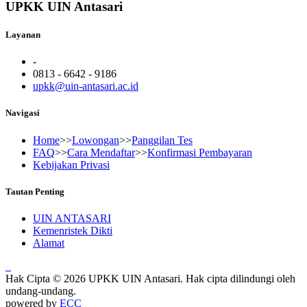
UPKK UIN Antasari
Layanan
-
0813 - 6642 - 9186
upkk@uin-antasari.ac.id
Navigasi
Home
>>
Lowongan
>>
Panggilan Tes
FAQ
>>
Cara Mendaftar
>>
Konfirmasi Pembayaran
Kebijakan Privasi
Tautan Penting
UIN ANTASARI
Kemenristek Dikti
Alamat
Hak Cipta © 2026 UPKK UIN Antasari. Hak cipta dilindungi oleh
undang-undang.
powered by
ECC