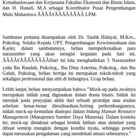
Kemahasiswaan dan Kerjasama Fakultas Ekonomi dan Bisnis Islam,
dan H. Hanafi, M.A sebagai Koordinator Pusat Pengembangan
Mutu Mahasiswa ÃÂÃÂ¢ÃÂÃÂÃÂÃÂ LPM.
Sambutan pertama disampaikan oleh Dr. Taufik Hidayat, M.Kes.,
Psikolog. Selaku Kepala UPT. Pengembangan Kewirausahaan dan
Karier, dalam sambutannya, beliau memperkenalkan para
narasumber yang akan mengisi kegiatan pada hari ini,
ÃÂÃÂ¢ÃÂÃÂÃÂÃÂHari ini kita menghadirkan 3 Narasumber
yaitu
Ibu Raudah, Psikolog., Ibu Dina Asterina, Psikolog., dan Ibu
Galuh, Psikolog, beliau bertiga ini merupakan tokoh-tokoh yang
sekaligus professional dan ahli di bidangnya. Ucap beliau.
Lebih lanjut, beliau menyampaikan bahwa "
Mock-up pada awalnya
merupakan istilah yang digunakan dalam dunia bisnis. Istilah ini
merujuk pada penyajian akhir dari sebuah prototipe atau usulan
sebelum benar-benar direalisasikan.Seiring perkembangannya,
istilah mock-up kemudian diadopsi dalam
bidang Human Resource
Management
(Manajemen Sumber Daya Manusia). Dalam konteks
ini, mock-up dimaknai sebagai bentuk latihan atau simulasi yang
dibuat semirip mungkin dengan kondisi nyata, sehingga peserta
dapat merasakan pengalaman yang mendekati situasi sebenarnya."