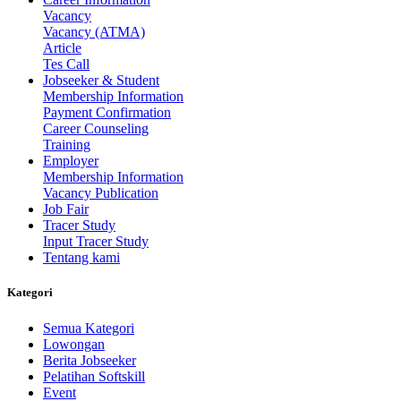
Vacancy
Vacancy (ATMA)
Article
Tes Call
Jobseeker & Student
Membership Information
Payment Confirmation
Career Counseling
Training
Employer
Membership Information
Vacancy Publication
Job Fair
Tracer Study
Input Tracer Study
Tentang kami
Kategori
Semua Kategori
Lowongan
Berita Jobseeker
Pelatihan Softskill
Event