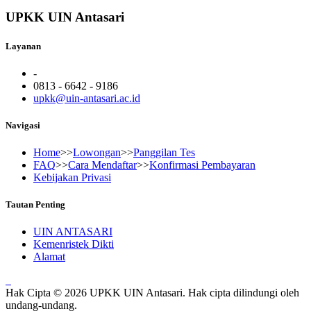
UPKK UIN Antasari
Layanan
-
0813 - 6642 - 9186
upkk@uin-antasari.ac.id
Navigasi
Home
>>
Lowongan
>>
Panggilan Tes
FAQ
>>
Cara Mendaftar
>>
Konfirmasi Pembayaran
Kebijakan Privasi
Tautan Penting
UIN ANTASARI
Kemenristek Dikti
Alamat
Hak Cipta © 2026 UPKK UIN Antasari. Hak cipta dilindungi oleh
undang-undang.