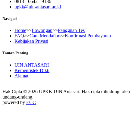
0813 - 6642 - 9186
upkk@uin-antasari.ac.id
Navigasi
Home
>>
Lowongan
>>
Panggilan Tes
FAQ
>>
Cara Mendaftar
>>
Konfirmasi Pembayaran
Kebijakan Privasi
Tautan Penting
UIN ANTASARI
Kemenristek Dikti
Alamat
Hak Cipta © 2026 UPKK UIN Antasari. Hak cipta dilindungi oleh
undang-undang.
powered by
ECC