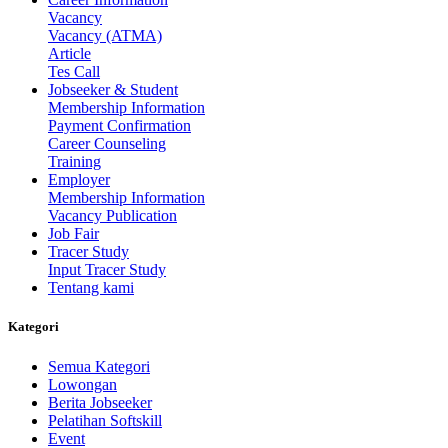
Vacancy
Vacancy (ATMA)
Article
Tes Call
Jobseeker & Student
Membership Information
Payment Confirmation
Career Counseling
Training
Employer
Membership Information
Vacancy Publication
Job Fair
Tracer Study
Input Tracer Study
Tentang kami
Kategori
Semua Kategori
Lowongan
Berita Jobseeker
Pelatihan Softskill
Event